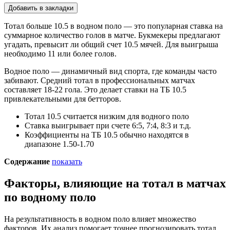
Добавить в закладки
Тотал больше 10.5 в водном поло — это популарная ставка на
суммарное количество голов в матче. Букмекеры предлагают
угадать, превысит ли общий счет 10.5 мячей. Для выигрыша
необходимо 11 или более голов.
Водное поло — динамичный вид спорта, где команды часто
забивают. Средний тотал в профессиональных матчах
составляет 18-22 гола. Это делает ставки на ТБ 10.5
привлекательными для бетторов.
Тотал 10.5 считается низким для водного поло
Ставка выигрывает при счете 6:5, 7:4, 8:3 и т.д.
Коэффициенты на ТБ 10.5 обычно находятся в
диапазоне 1.50-1.70
Содержание
показать
Факторы, влияющие на тотал в матчах
по водному поло
На результативность в водном поло влияет множество
факторов. Их анализ помогает точнее прогнозировать тотал