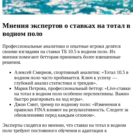
Мнения экспертов о ставках на тотал в
водном поло
Профессиональные аналитики и опытные игроки делятся
своими взглядами на ставки ТБ 10.5 в водном поло. Их
мнения помогают бетторам принимать более взвешенные
решения.
Алексей Смирнов, спортивный аналитик: «Тотал 10.5 в
водном поло часто пробивается. Ключ к успеху —
глубокий анализ статистики и трендов».
Мария Петрова, профессиональный беттор: «Live-ставки
на тотал в водном поло особенно перспективны. Важно
быстро реагировать на ход игры».
Джон Смит, тренер по водному поло: «Изменения в
правилах FINA влияют на результативность. Следите за
обновлениями перед каждым сезоном».
Эксперты сходятся во мнении, что ставки на тотал в водном
поло требуют постоянного обучения и адаптации к