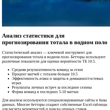
Анализ статистики для
прогнозирования тотала в водном поло
Статистический анализ — ключевой инструмент для
прогнозирования тотала в водном поло. Бетторы используют
различные показатели для оценки вероятности ТБ 10.5.
Средняя результативность команд за сезон
Процент матчей с тоталом больше 10.5
Эффективность атаки и защиты в домашних/гостевых
играх
Результаты личных встреч за последние сезоны
Форма команд в последних 5-10 матчах
Для анализа используются специализированные сайты и базы
данных. Многие бетторы создают собственные Excel-таблицы
для расчета вероятностей и поиска ценных ставок.