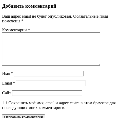
Добавить комментарий
Ваш адрес email не будет опубликован.
Обязательные поля
помечены
*
Комментарий
*
Имя
*
Email
*
Сайт
Сохранить моё имя, email и адрес сайта в этом браузере для
последующих моих комментариев.