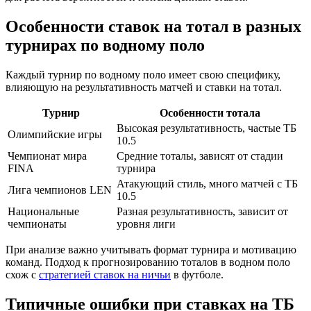
Особенности ставок на тотал в разных
турнирах по водному поло
Каждый турнир по водному поло имеет свою специфику,
влияющую на результативность матчей и ставки на тотал.
Турнир
Особенности тотала
Высокая результативность, частые ТБ
Олимпийские игры
10.5
Чемпионат мира
Средние тоталы, зависят от стадии
FINA
турнира
Атакующий стиль, много матчей с ТБ
Лига чемпионов LEN
10.5
Национальные
Разная результативность, зависит от
чемпионаты
уровня лиги
При анализе важно учитывать формат турнира и мотивацию
команд. Подход к прогнозированию тоталов в водном поло
схож с
стратегией ставок на ничьи
в футболе.
Типичные ошибки при ставках на ТБ