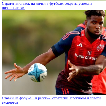
Стратегия ставок на ничьи в футболе: секреты успеха в
низших лигах
Ставки на фору -4.5 в регби-7: стратегии, прогнозы и советы
экспертов