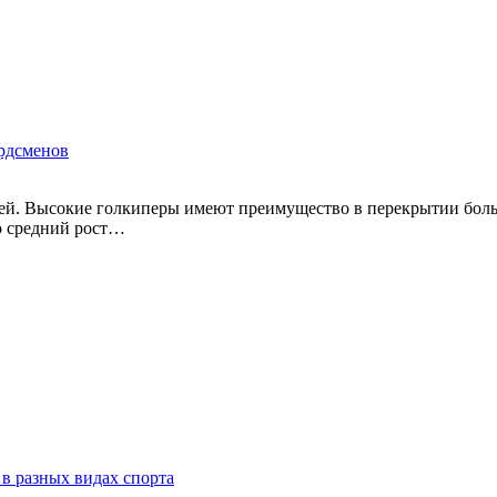
ордсменов
рей. Высокие голкиперы имеют преимущество в перекрытии боль
о средний рост…
 в разных видах спорта