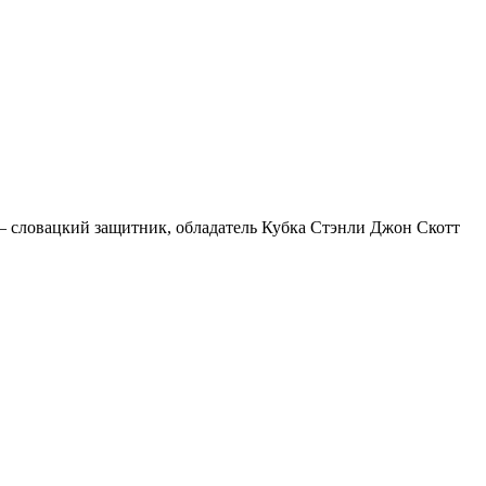
— словацкий защитник, обладатель Кубка Стэнли Джон Скотт