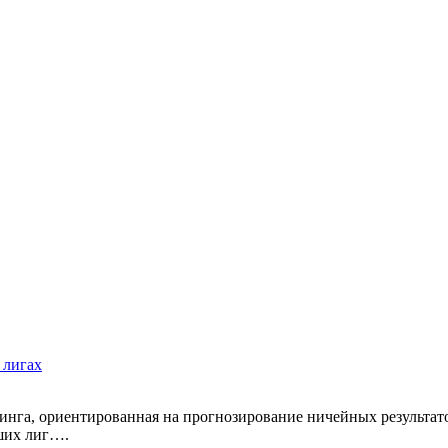
 лигах
ттинга, ориентированная на прогнозирование ничейных результа
зших лиг….