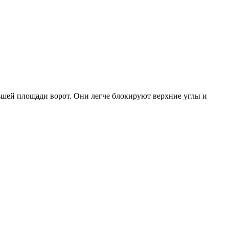
шей площади ворот. Они легче блокируют верхние углы и