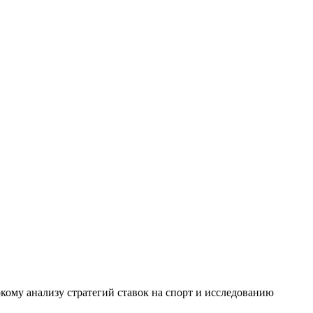
ому анализу стратегий ставок на спорт и исследованию