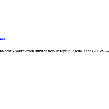
кее
ысоких хоккеистов лиги за всю историю: Здено Хара (206 см) 