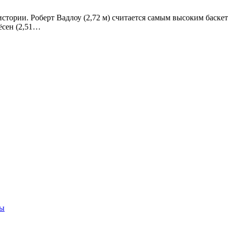
стории. Роберт Вадлоу (2,72 м) считается самым высоким баскет
ёсен (2,51…
зы