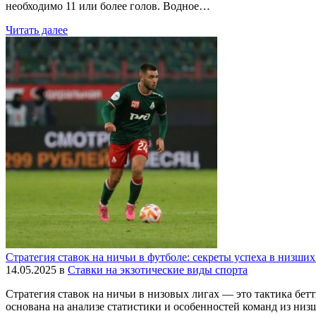
необходимо 11 или более голов. Водное…
Читать далее
Стратегия ставок на ничьи в футболе: секреты успеха в низших
14.05.2025
в
Ставки на экзотические виды спорта
Стратегия ставок на ничьи в низовых лигах — это тактика бе
основана на анализе статистики и особенностей команд из ни