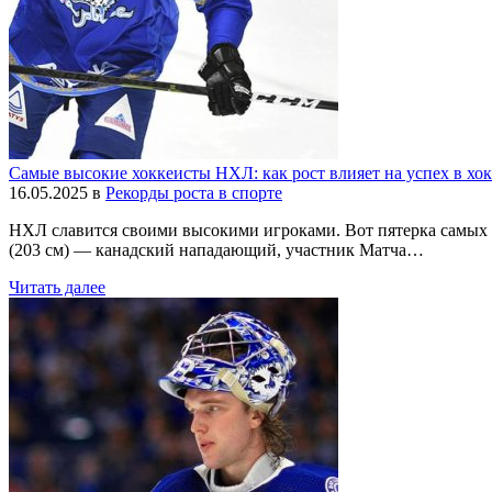
Самые высокие хоккеисты НХЛ: как рост влияет на успех в хок
16.05.2025
в
Рекорды роста в спорте
НХЛ славится своими высокими игроками. Вот пятерка самых в
(203 см) — канадский нападающий, участник Матча…
Читать далее