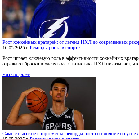
Рост хоккейных вратарей: от легенд НХЛ до современных рек
16.05.2025
в
Рекорды роста в спорте
Рост играет ключевую роль в эффективности хоккейных врата
отражают броски в «девятку». Статистика НХЛ показывает, чт
Читать далее
Самые высокие спортсмены: рекорды роста и влияние на успех