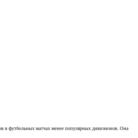
тов в футбольных матчах менее популярных дивизионов. Она